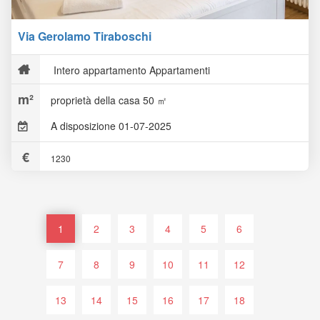
Via Gerolamo Tiraboschi
Intero appartamento Appartamenti
proprietà della casa 50 ㎡
A disposizione 01-07-2025
1230
1
2
3
4
5
6
7
8
9
10
11
12
13
14
15
16
17
18